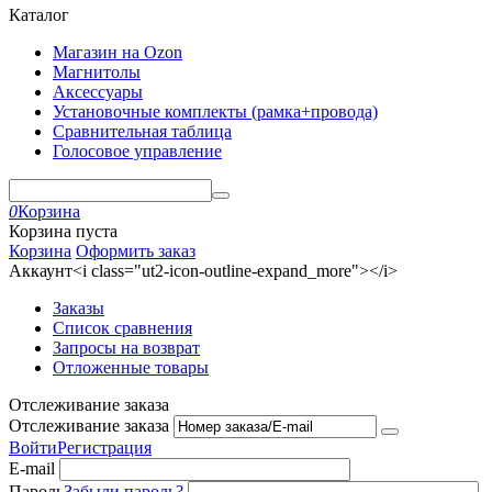
Каталог
Магазин на Ozon
Магнитолы
Аксессуары
Установочные комплекты (рамка+провода)
Сравнительная таблица
Голосовое управление
0
Корзина
Корзина пуста
Корзина
Оформить заказ
Аккаунт<i class="ut2-icon-outline-expand_more"></i>
Заказы
Список сравнения
Запросы на возврат
Отложенные товары
Отслеживание заказа
Отслеживание заказа
Войти
Регистрация
E-mail
Пароль
Забыли пароль?