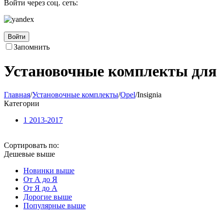
Войти через соц. сеть:
Войти
Запомнить
Установочные комплекты для 
Главная
/
Установочные комплекты
/
Opel
/
Insignia
Категории
1 2013-2017
Сортировать по:
Дешевые выше
Новинки выше
От А до Я
От Я до А
Дорогие выше
Популярные выше