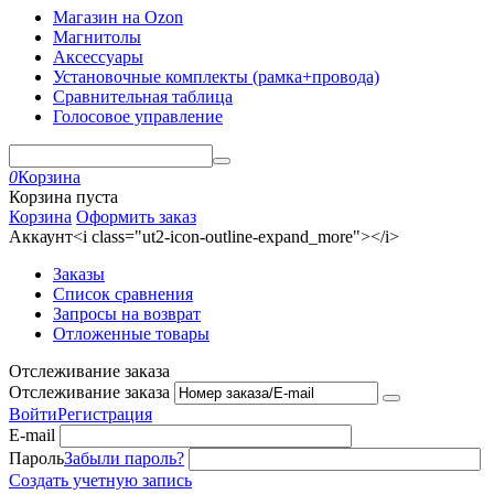
Магазин на Ozon
Магнитолы
Аксессуары
Установочные комплекты (рамка+провода)
Сравнительная таблица
Голосовое управление
0
Корзина
Корзина пуста
Корзина
Оформить заказ
Аккаунт<i class="ut2-icon-outline-expand_more"></i>
Заказы
Список сравнения
Запросы на возврат
Отложенные товары
Отслеживание заказа
Отслеживание заказа
Войти
Регистрация
E-mail
Пароль
Забыли пароль?
Создать учетную запись