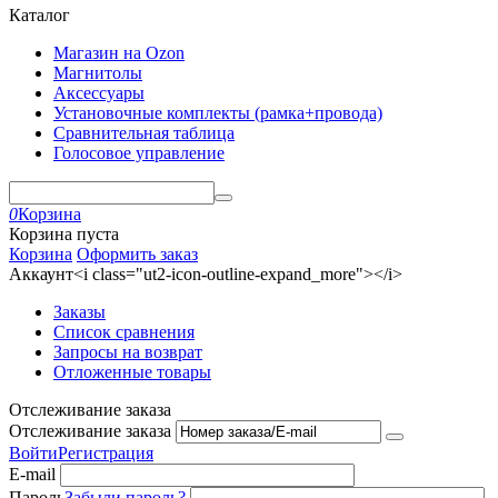
Каталог
Магазин на Ozon
Магнитолы
Аксессуары
Установочные комплекты (рамка+провода)
Сравнительная таблица
Голосовое управление
0
Корзина
Корзина пуста
Корзина
Оформить заказ
Аккаунт<i class="ut2-icon-outline-expand_more"></i>
Заказы
Список сравнения
Запросы на возврат
Отложенные товары
Отслеживание заказа
Отслеживание заказа
Войти
Регистрация
E-mail
Пароль
Забыли пароль?