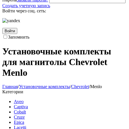
Создать учетную запись
Войти через соц. сеть:
Войти
Запомнить
Установочные комплекты
для магнитолы Chevrolet
Menlo
Главная
/
Установочные комплекты
/
Chevrolet
/
Menlo
Категории
Aveo
Captiva
Cobalt
Cruze
Epica
Lacetti