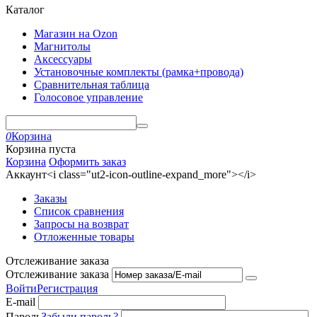
Каталог
Магазин на Ozon
Магнитолы
Аксессуары
Установочные комплекты (рамка+провода)
Сравнительная таблица
Голосовое управление
0
Корзина
Корзина пуста
Корзина
Оформить заказ
Аккаунт<i class="ut2-icon-outline-expand_more"></i>
Заказы
Список сравнения
Запросы на возврат
Отложенные товары
Отслеживание заказа
Отслеживание заказа
Войти
Регистрация
E-mail
Пароль
Забыли пароль?