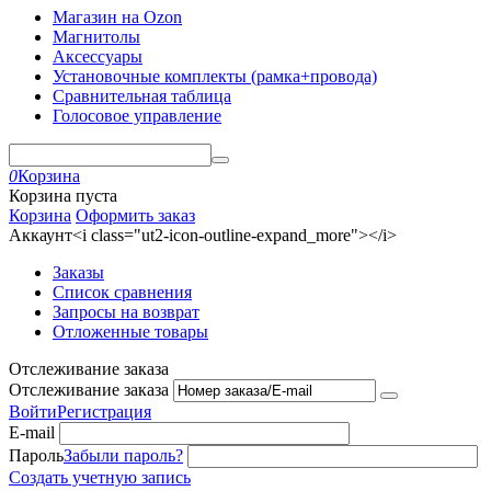
Магазин на Ozon
Магнитолы
Аксессуары
Установочные комплекты (рамка+провода)
Сравнительная таблица
Голосовое управление
0
Корзина
Корзина пуста
Корзина
Оформить заказ
Аккаунт<i class="ut2-icon-outline-expand_more"></i>
Заказы
Список сравнения
Запросы на возврат
Отложенные товары
Отслеживание заказа
Отслеживание заказа
Войти
Регистрация
E-mail
Пароль
Забыли пароль?
Создать учетную запись