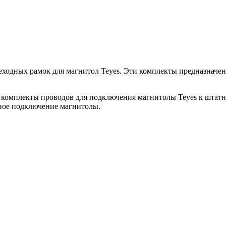
дных рамок для магнитол Teyes. Эти комплекты предназначены д
 комплекты проводов для подключения магнитолы Teyes к штатн
сное подключение магнитолы.