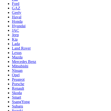
Ford
GAZ
Geely
Haval
Honda
Hyundai
JAC
Jeep
Kia
Lada
Land Rover
Lexus
Mazda
Mercedes Benz
Mitsubishi
Nissan
Opel
Peugeot
Porsche
Renault
Skoda
Smart
SsangYong
Subaru
Suzuki