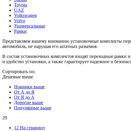
Toyota
UAZ
Volkswagen
Volvo
Универсальные
Рамки
Представляем вашему вниманию установочные комплекты перехо
автомобиль, не нарушая его штатных разъемов.
В состав установочных комплектов входят переходные рамки и
и удобство установки, а также гарантирует надежное и безопа
Сортировать по:
Дешевые выше
Новинки выше
От А до Я
От Я до А
Дорогие выше
Популярные выше
29
12 На страницу