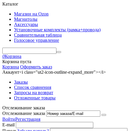
Каталог
Магазин на Ozon
Магнитолы
Аксессуары
Установочные комплекты (рамка+провода)
Сравнительная таблица
Голосовое управление
0
Корзина
Корзина пуста
Корзина
Оформить заказ
Аккаунт<i class="ut2-icon-outline-expand_more"></i>
Заказы
Список сравнения
Запросы на возврат
Отложенные товары
Отслеживание заказа
Отслеживание заказа
Войти
Регистрация
E-mail
Пароль
Забыли пароль?