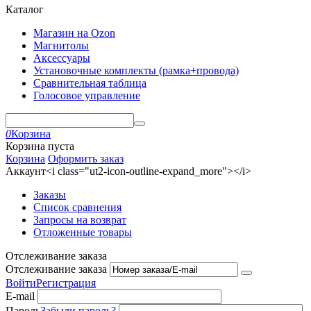
Каталог
Магазин на Ozon
Магнитолы
Аксессуары
Установочные комплекты (рамка+провода)
Сравнительная таблица
Голосовое управление
0
Корзина
Корзина пуста
Корзина
Оформить заказ
Аккаунт<i class="ut2-icon-outline-expand_more"></i>
Заказы
Список сравнения
Запросы на возврат
Отложенные товары
Отслеживание заказа
Отслеживание заказа
Войти
Регистрация
E-mail
Пароль
Забыли пароль?