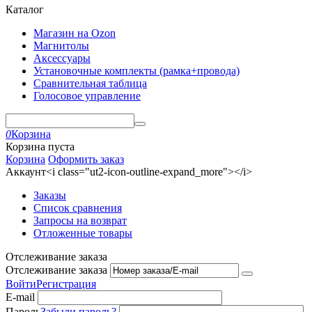
Каталог
Магазин на Ozon
Магнитолы
Аксессуары
Установочные комплекты (рамка+провода)
Сравнительная таблица
Голосовое управление
0
Корзина
Корзина пуста
Корзина
Оформить заказ
Аккаунт<i class="ut2-icon-outline-expand_more"></i>
Заказы
Список сравнения
Запросы на возврат
Отложенные товары
Отслеживание заказа
Отслеживание заказа
Войти
Регистрация
E-mail
Пароль
Забыли пароль?