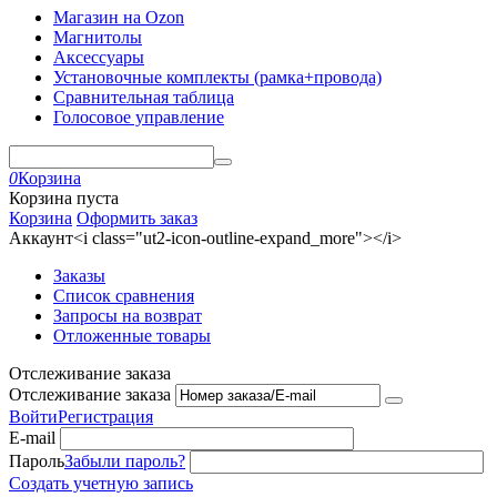
Магазин на Ozon
Магнитолы
Аксессуары
Установочные комплекты (рамка+провода)
Сравнительная таблица
Голосовое управление
0
Корзина
Корзина пуста
Корзина
Оформить заказ
Аккаунт<i class="ut2-icon-outline-expand_more"></i>
Заказы
Список сравнения
Запросы на возврат
Отложенные товары
Отслеживание заказа
Отслеживание заказа
Войти
Регистрация
E-mail
Пароль
Забыли пароль?
Создать учетную запись