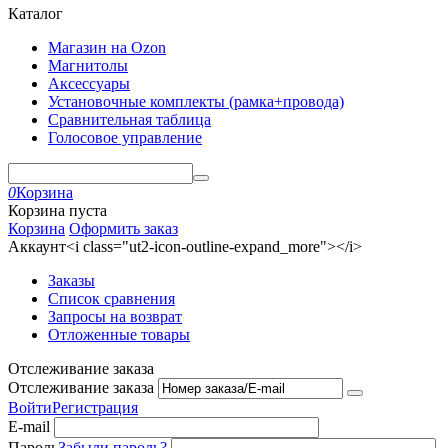
Каталог
Магазин на Ozon
Магнитолы
Аксессуары
Установочные комплекты (рамка+провода)
Сравнительная таблица
Голосовое управление
0
Корзина
Корзина пуста
Корзина
Оформить заказ
Аккаунт<i class="ut2-icon-outline-expand_more"></i>
Заказы
Список сравнения
Запросы на возврат
Отложенные товары
Отслеживание заказа
Отслеживание заказа
Войти
Регистрация
E-mail
Пароль
Забыли пароль?