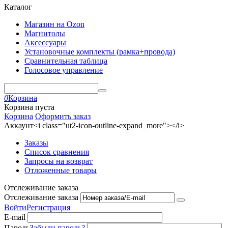
Каталог
Магазин на Ozon
Магнитолы
Аксессуары
Установочные комплекты (рамка+провода)
Сравнительная таблица
Голосовое управление
0
Корзина
Корзина пуста
Корзина
Оформить заказ
Аккаунт<i class="ut2-icon-outline-expand_more"></i>
Заказы
Список сравнения
Запросы на возврат
Отложенные товары
Отслеживание заказа
Отслеживание заказа
Войти
Регистрация
E-mail
Пароль
Забыли пароль?