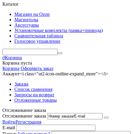
Каталог
Магазин на Ozon
Магнитолы
Аксессуары
Установочные комплекты (рамка+провода)
Сравнительная таблица
Голосовое управление
0
Корзина
Корзина пуста
Корзина
Оформить заказ
Аккаунт<i class="ut2-icon-outline-expand_more"></i>
Заказы
Список сравнения
Запросы на возврат
Отложенные товары
Отслеживание заказа
Отслеживание заказа
Войти
Регистрация
E-mail
Пароль
Забыли пароль?