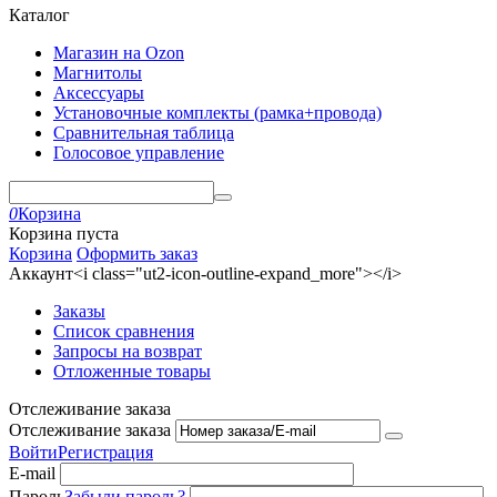
Каталог
Магазин на Ozon
Магнитолы
Аксессуары
Установочные комплекты (рамка+провода)
Сравнительная таблица
Голосовое управление
0
Корзина
Корзина пуста
Корзина
Оформить заказ
Аккаунт<i class="ut2-icon-outline-expand_more"></i>
Заказы
Список сравнения
Запросы на возврат
Отложенные товары
Отслеживание заказа
Отслеживание заказа
Войти
Регистрация
E-mail
Пароль
Забыли пароль?