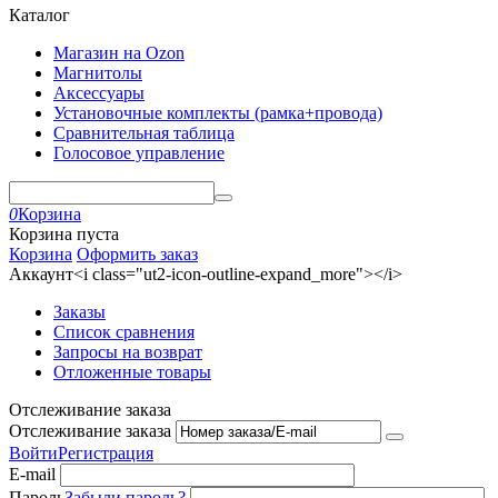
Каталог
Магазин на Ozon
Магнитолы
Аксессуары
Установочные комплекты (рамка+провода)
Сравнительная таблица
Голосовое управление
0
Корзина
Корзина пуста
Корзина
Оформить заказ
Аккаунт<i class="ut2-icon-outline-expand_more"></i>
Заказы
Список сравнения
Запросы на возврат
Отложенные товары
Отслеживание заказа
Отслеживание заказа
Войти
Регистрация
E-mail
Пароль
Забыли пароль?