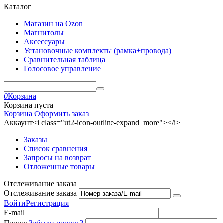
Каталог
Магазин на Ozon
Магнитолы
Аксессуары
Установочные комплекты (рамка+провода)
Сравнительная таблица
Голосовое управление
0
Корзина
Корзина пуста
Корзина
Оформить заказ
Аккаунт<i class="ut2-icon-outline-expand_more"></i>
Заказы
Список сравнения
Запросы на возврат
Отложенные товары
Отслеживание заказа
Отслеживание заказа
Войти
Регистрация
E-mail
Пароль
Забыли пароль?